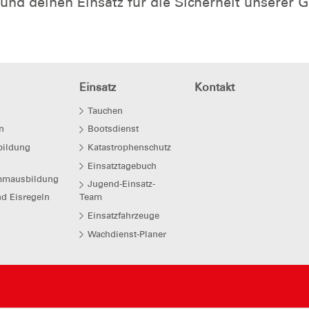
und deinen Einsatz für die Sicherheit unserer 
Einsatz
Kontakt
Tauchen
n
Bootsdienst
ildung
Katastrophenschutz
Einsatztagebuch
mmausbildung
Jugend-Einsatz-
d Eisregeln
Team
Einsatzfahrzeuge
Wachdienst-Planer