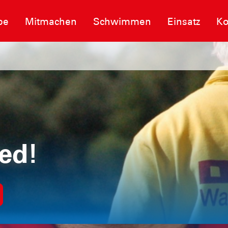
pe
Mitmachen
Schwimmen
Einsatz
Ko
ed!
euge